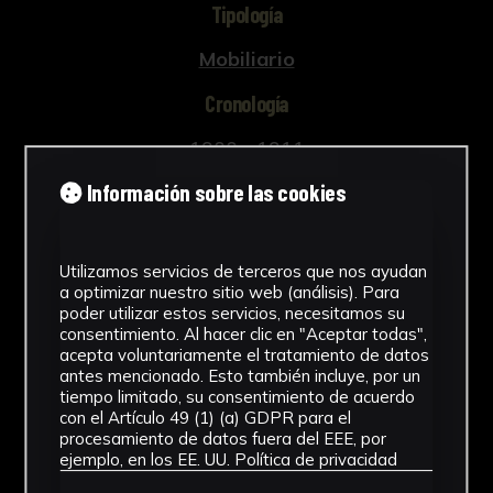
Tipología
Mobiliario
Cronología
1900 - 1911
Información sobre las cookies
Estilo
Neoclasicismo
Utilizamos servicios de terceros que nos ayudan
Ubicación
a optimizar nuestro sitio web (análisis). Para
poder utilizar estos servicios, necesitamos su
Facultad de Derecho
consentimiento. Al hacer clic en "Aceptar todas",
Ver más
acepta voluntariamente el tratamiento de datos
antes mencionado. Esto también incluye, por un
tiempo limitado, su consentimiento de acuerdo
con el Artículo 49 (1) (a) GDPR para el
procesamiento de datos fuera del EEE, por
ejemplo, en los EE. UU.
Política de privacidad
Descargar Ficha