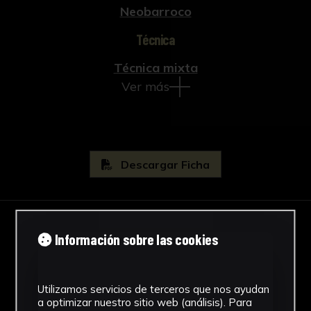
Neobarroco
Técnica
Técnica mixta
Ver más
Descargar Ficha
IMÁGENES
Información sobre las cookies
Utilizamos servicios de terceros que nos ayudan
a optimizar nuestro sitio web (análisis). Para