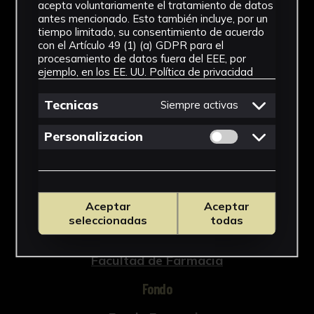
acepta voluntariamente el tratamiento de datos
antes mencionado. Esto también incluye, por un
tiempo limitado, su consentimiento de acuerdo
con el Artículo 49 (1) (a) GDPR para el
procesamiento de datos fuera del EEE, por
NºCatálogo
ejemplo, en los EE. UU.
Política de privacidad
FFAR-Q15-15
Tecnicas
Siempre activas
Tipología
Permitir cookies 
Personalizacion
Medicamento
Cronología
SF
Aceptar
Aceptar
seleccionadas
todas
Ubicación
Facultad de Farmacia
Fondo