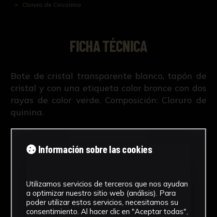
Cloruro de Cinconina
FICHA TÉCNICA
Bote de cristal transparente blanco, tapón de
cristal y con una etiqueta color bronce con dos
rayas de color verde. Composición: Cloruro de
quinina.
Bibliografía:
Información sobre las cookies
R. Ruiz Altaba, Creación, estudio,
conservación y difusión de la colección
histórico-científica de la Facultad de
Utilizamos servicios de terceros que nos ayudan
Farmacia de Sevilla (Tesis doctoral inédita,
a optimizar nuestro sitio web (análisis). Para
Leer más
421-663, Universidad de Sevilla, 2018).
poder utilizar estos servicios, necesitamos su
consentimiento. Al hacer clic en "Aceptar todas",