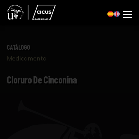
CATÁLOGO
Medicamento
Cloruro De Cinconina