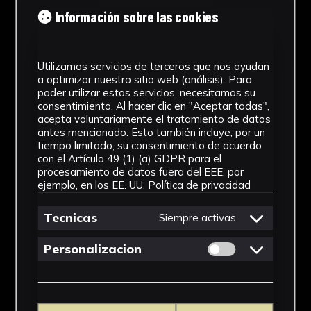
Tipología
Información sobre las cookies
Medicamento
Utilizamos servicios de terceros que nos ayudan
Cronología
a optimizar nuestro sitio web (análisis). Para
poder utilizar estos servicios, necesitamos su
SF
consentimiento. Al hacer clic en "Aceptar todas",
acepta voluntariamente el tratamiento de datos
Materiales
antes mencionado. Esto también incluye, por un
tiempo limitado, su consentimiento de acuerdo
Vidrio
con el Artículo 49 (1) (a) GDPR para el
procesamiento de datos fuera del EEE, por
Ubicación
ejemplo, en los EE. UU.
Política de privacidad
Facultad de Farmacia
Tecnicas
Siempre activas
Dimensiones
Permitir cookies 
Personalizacion
12 x 6 x 6 cm
Ver más