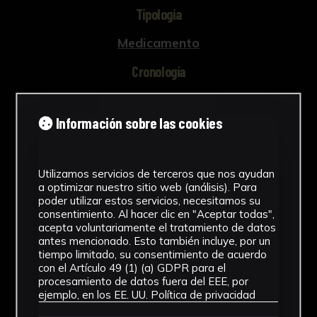
Tipología
Medicamento
Cronología
SF
Información sobre las cookies
Ubicación
Facultad de Farmacia
Utilizamos servicios de terceros que nos ayudan
Dimensiones
a optimizar nuestro sitio web (análisis). Para
poder utilizar estos servicios, necesitamos su
3 x 7 x 5,5 cm
consentimiento. Al hacer clic en "Aceptar todas",
acepta voluntariamente el tratamiento de datos
antes mencionado. Esto también incluye, por un
Fondo
tiempo limitado, su consentimiento de acuerdo
con el Artículo 49 (1) (a) GDPR para el
Fondo Farmacia
procesamiento de datos fuera del EEE, por
Ver más
ejemplo, en los EE. UU.
Política de privacidad