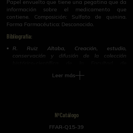
Papel envuelto que tiene una pegatina que da
información sobre el medicamento que
contiene. Composición: Sulfato de quinina.
Forma Farmacéutica: Desconocido.
Bibliografía:
R. Ruiz Altaba, Creación, estudio,
conservación y difusión de la colección
histórico-científica de la Facultad de
Farmacia de Sevilla (Tesis doctoral inédita,
Leer más
421-663, Universidad de Sevilla, 2018).
NºCatálogo
FFAR-Q15-39