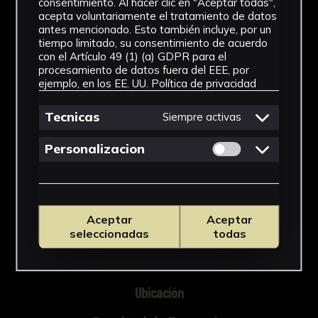
consentimiento. Al hacer clic en "Aceptar todas",
acepta voluntariamente el tratamiento de datos
antes mencionado. Esto también incluye, por un
tiempo limitado, su consentimiento de acuerdo
con el Artículo 49 (1) (a) GDPR para el
NºCatálogo
procesamiento de datos fuera del EEE, por
ejemplo, en los EE. UU.
Política de privacidad
FFAR-Q15-62
Tecnicas
Siempre activas
Tipología
Permitir cookies 
Medicamento
Personalizacion
Cronología
SF
Aceptar
Aceptar
Materiales
seleccionadas
todas
Vidrio
Ubicación