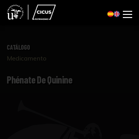
CATÁLOGO
Medicamento
Phénate De Quinine