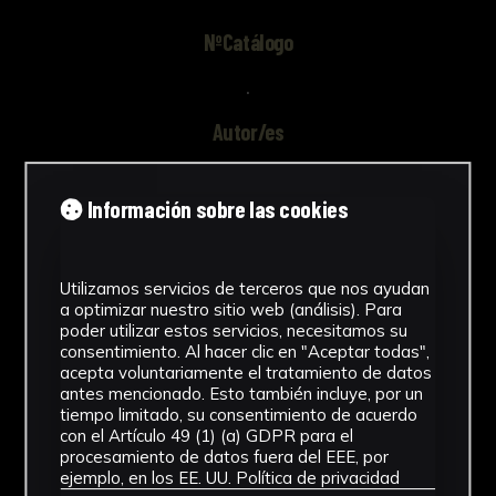
NºCatálogo
.
Autor/es
Instituto Andaluz de Patrimonio
Histórico. Consejería de Cultura.
Información sobre las cookies
Junta de Andalucía. - Editor/a
Tipología
Utilizamos servicios de terceros que nos ayudan
a optimizar nuestro sitio web (análisis). Para
Documento
poder utilizar estos servicios, necesitamos su
consentimiento. Al hacer clic en "Aceptar todas",
Cronología
acepta voluntariamente el tratamiento de datos
antes mencionado. Esto también incluye, por un
SF
tiempo limitado, su consentimiento de acuerdo
con el Artículo 49 (1) (a) GDPR para el
Materiales
procesamiento de datos fuera del EEE, por
ejemplo, en los EE. UU.
Política de privacidad