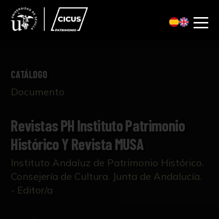
CATÁLOGO
Documento
Revistas PH Instituto Patrimonio
Histórico Y Revista MUSA
Instituto Andaluz de Patrimonio Histórico.
Consejería de Cultura. Junta de Andalucía.
- Editor/a