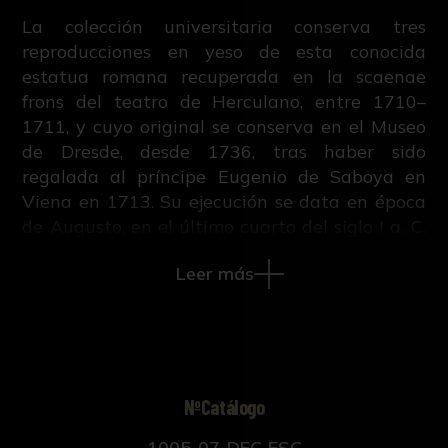
La colección universitaria conserva tres
reproducciones en yeso de esta conocida
estatua romana recuperada en la scaenae
frons del teatro de Herculano, entre 1710–
1711, y cuyo original se conserva en el Museo
de Dresde, desde 1736, tras haber sido
regalada al príncipe Eugenio de Saboya en
Viena en 1713. Su ejecución se data en época
de Augusto, en el último cuarto del siglo I a. C.
Apareció junto a otra estatua femenina, de
Leer más
iconografía muy semejante, pero mayor
tamaño, siendo ambos réplicas de tipos muy
difundidos durante el imperio romano para la
representación de damas romanas que tienen
un importante papel social y que, a imitación
de los personajes masculinos, comienzan a ser
NºCatálogo
representadas en unos tipos iconográficos
1005-07-DEC-ESC