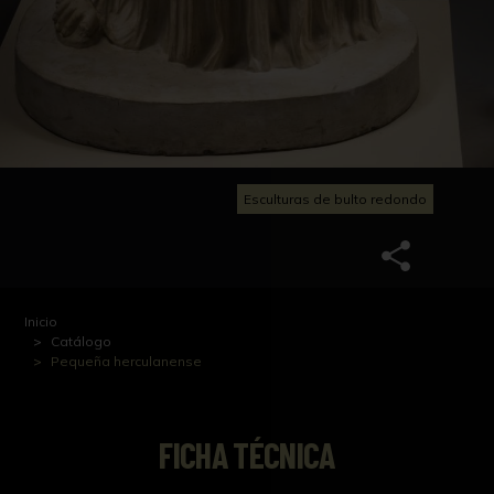
Esculturas de bulto redondo
Inicio
Catálogo
Pequeña herculanense
FICHA TÉCNICA