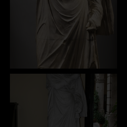
cfr. Loza Azuaga, María Luisa(2015): "Pequeña
herculanense". En: Beltrán Fortes, José/Méndez
Rodríguez, Luis (eds.): Yesos: gipsoteca de la
Universidad de Sevilla : recuperación de la
colección de vaciados : antigua Real Fábrica de
Tabaco. Sevilla: Universidad de Sevilla, p. 155.