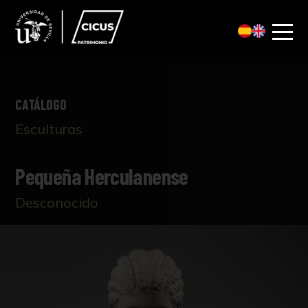
CATÁLOGO
Esculturas
Pequeña Herculanense
Desconocido