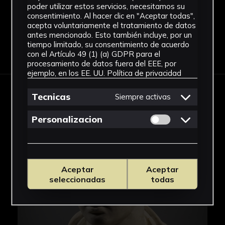
pública feminidad (siguiendo el modelo de las
poder utilizar estos servicios, necesitamos su
mujeres de la Domus Augusta), con un
consentimiento. Al hacer clic en "Aceptar todas",
acepta voluntariamente el tratamiento de datos
importante desarrollo de los retratos
antes mencionado. Esto también incluye, por un
femeninos tanto públicos como privados. De la
tiempo limitado, su consentimiento de acuerdo
Descargar Ficha
propia Herculano procede otra representación
con el Artículo 49 (1) (a) GDPR para el
procesamiento de datos fuera del EEE, por
de Pequeña herculanense con el retrato
ejemplo, en los EE. UU.
Política de privacidad
escultórico de la denominada Hija de Balbo,
que se conserva en el Museo Nacional de
Tecnicas
Siempre activas
IMÁGENES
Arqueología de Nápoles y debe datarse un
poco posterior, en momentos tardoaugusteos y
Permitir cookies 
Personalizacion
primeros momentos del reinado de Tiberio.
A partir de este momento, este tipo va a ser
usado para representar tanto a las
Aceptar
Aceptar
emperatrices romanas, desde Livia hasta Julia
seleccionadas
todas
Domna, como a las matronas romanas. La
distribución geográfica de los tipos de la
Pequeña herculanense está documentada a lo