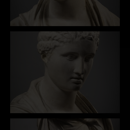
largo de todo el imperio tanto en contextos
honorarios como en contextos funerarios. No
obstante, a esta nívea apariencia que
presenta la pieza de Herculano se oponen los
restos de policromía que conservan algunas de
las esculturas halladas de este tipo, como, por
ejemplo, otra réplica de la Casa A del Lago de
Delos que conservaba aún restos de su
policromía original en el momento de su
hallazgo, completándose forma y color para
mostrar los ricos y exquisitos trajes y
ornamentos con los que se vestían las damas
romanas.
El vaciado en yeso se documentaba en el
entonces Museo de Reproducciones Artísticas
desde 1888, mediante compra al Albertinum
de Dresde, siendo el formador Kaeserberg.