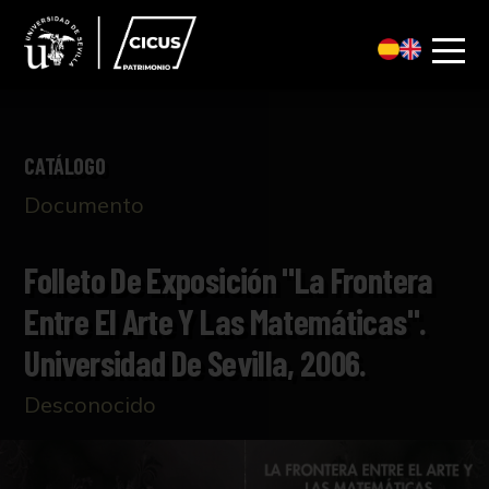
CATÁLOGO
Documento
Folleto De Exposición "La Frontera
Entre El Arte Y Las Matemáticas".
Universidad De Sevilla, 2006.
Desconocido