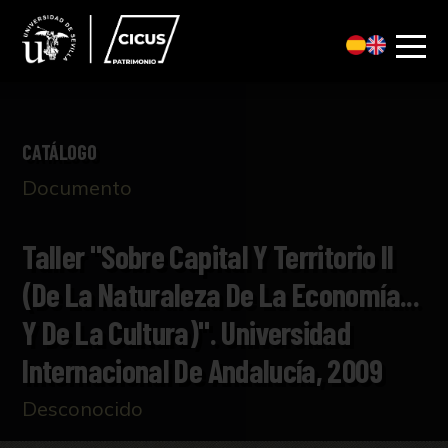
CATÁLOGO
Documento
Taller "Sobre Capital Y Territorio II
(de La Naturaleza De La Economía...
Y De La Cultura)". Universidad
Internacional De Andalucía, 2009
Desconocido