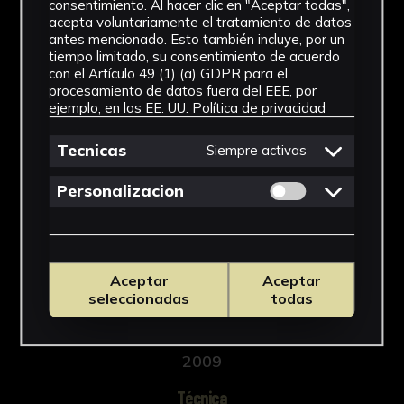
consentimiento. Al hacer clic en "Aceptar todas",
de 2009.
acepta voluntariamente el tratamiento de datos
antes mencionado. Esto también incluye, por un
tiempo limitado, su consentimiento de acuerdo
con el Artículo 49 (1) (a) GDPR para el
procesamiento de datos fuera del EEE, por
NºCatálogo
ejemplo, en los EE. UU.
Política de privacidad
FSPC-00105
Tecnicas
Siempre activas
Autor/es
Permitir cookies 
Personalizacion
Desconocido
Tipología
Aceptar
Aceptar
Documento
seleccionadas
todas
Cronología
2009
Técnica