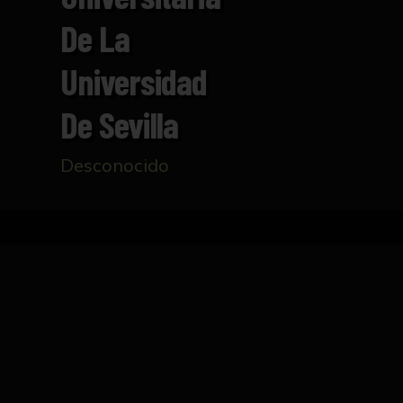
De La
Universidad
De Sevilla
Desconocido
Inicio
Catálogo
Folleto Muestra de Creación Pl
FICHA TÉCNICA
Folleto Muestra de Creación Plástica realiza