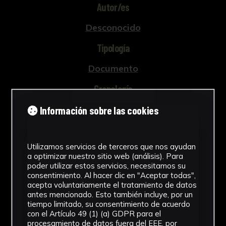
Autor/es
Desconocido
Tipología
Documento
Cronología
2010 - 2011
Información sobre las cookies
Técnica
Utilizamos servicios de terceros que nos ayudan
Impresión
a optimizar nuestro sitio web (análisis). Para
poder utilizar estos servicios, necesitamos su
Ubicación
consentimiento. Al hacer clic en "Aceptar todas",
acepta voluntariamente el tratamiento de datos
CICUS. Edificio Madre de Dios
antes mencionado. Esto también incluye, por un
Ver más
tiempo limitado, su consentimiento de acuerdo
con el Artículo 49 (1) (a) GDPR para el
procesamiento de datos fuera del EEE, por