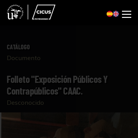
CATÁLOGO
Documento
Folleto "Exposición Públicos Y
Contrapúblicos" CAAC.
Desconocido