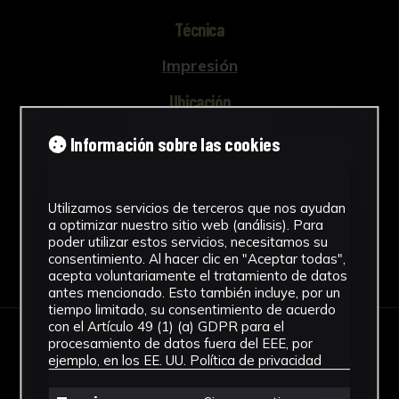
Técnica
Impresión
Ubicación
CICUS. Edificio Madre de Dios
Información sobre las cookies
Ver más
Utilizamos servicios de terceros que nos ayudan
a optimizar nuestro sitio web (análisis). Para
poder utilizar estos servicios, necesitamos su
consentimiento. Al hacer clic en "Aceptar todas",
Descargar Ficha
acepta voluntariamente el tratamiento de datos
antes mencionado. Esto también incluye, por un
tiempo limitado, su consentimiento de acuerdo
con el Artículo 49 (1) (a) GDPR para el
procesamiento de datos fuera del EEE, por
IMÁGENES
ejemplo, en los EE. UU.
Política de privacidad