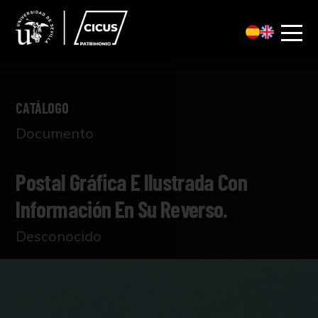
CATÁLOGO
Documento
Postal Gráfica E Ilustrada Con
Información En Su Reverso.
Desconocido