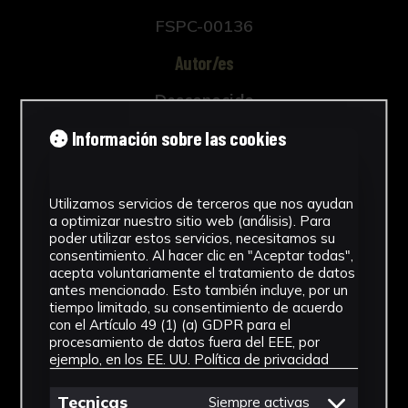
FSPC-00136
Autor/es
Desconocido
Tipología
Información sobre las cookies
Documento
Utilizamos servicios de terceros que nos ayudan
Cronología
a optimizar nuestro sitio web (análisis). Para
poder utilizar estos servicios, necesitamos su
SF
consentimiento. Al hacer clic en "Aceptar todas",
acepta voluntariamente el tratamiento de datos
Técnica
antes mencionado. Esto también incluye, por un
tiempo limitado, su consentimiento de acuerdo
Impresión
con el Artículo 49 (1) (a) GDPR para el
procesamiento de datos fuera del EEE, por
Ubicación
ejemplo, en los EE. UU.
Política de privacidad
CICUS. Edificio Madre de Dios
Tecnicas
Siempre activas