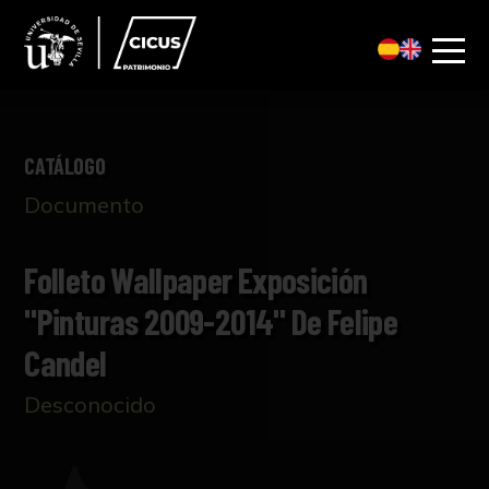
CATÁLOGO
Documento
Folleto Wallpaper Exposición
"Pinturas 2009-2014" De Felipe
Candel
Desconocido