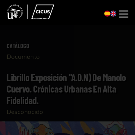
CATÁLOGO
Documento
Librillo Exposición "A.D.N) De Manolo
Cuervo. Crónicas Urbanas En Alta
Fidelidad.
Desconocido