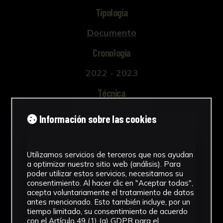
Tipología
Documento
Cronología
2022 - 2023
Técnica
Impresión
Información sobre las cookies
Ubicación
CICUS. Edificio Madre de Dios
Utilizamos servicios de terceros que nos ayudan
a optimizar nuestro sitio web (análisis). Para
Ver más
poder utilizar estos servicios, necesitamos su
consentimiento. Al hacer clic en "Aceptar todas",
acepta voluntariamente el tratamiento de datos
antes mencionado. Esto también incluye, por un
tiempo limitado, su consentimiento de acuerdo
con el Artículo 49 (1) (a) GDPR para el
Descargar Ficha