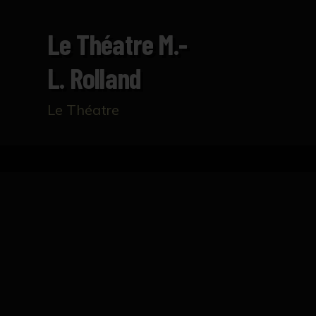
Le Théatre M.-
L. Rolland
Le Théatre
Inicio
Catálogo
Le Théatre M.-L. Rolland
FICHA TÉCNICA
Lámina de la revista francesa "Le Théatre" 