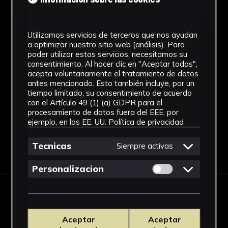
Ubicación
Laboratorio de Investigación
Patrimonio Cultural
Utilizamos servicios de terceros que nos ayudan
a optimizar nuestro sitio web (análisis). Para
poder utilizar estos servicios, necesitamos su
Dimensiones
consentimiento. Al hacer clic en "Aceptar todas",
acepta voluntariamente el tratamiento de datos
34 x 26 cm.
antes mencionado. Esto también incluye, por un
Ver más
tiempo limitado, su consentimiento de acuerdo
con el Artículo 49 (1) (a) GDPR para el
procesamiento de datos fuera del EEE, por
ejemplo, en los EE. UU.
Política de privacidad
Tecnicas
Siempre activas
Descargar Ficha
Permitir cookies 
Personalizacion
IMÁGENES
Aceptar
Aceptar