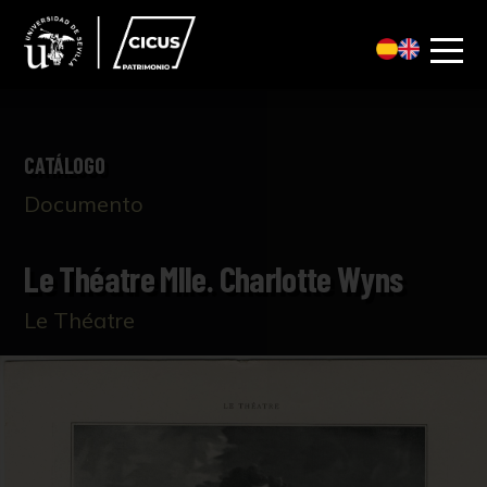
CATÁLOGO
Documento
Le Théatre Mlle. Charlotte Wyns
Le Théatre