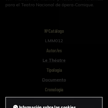
para el Teatro Nacional de ópera-Comique.
NºCatálogo
LMM012
Autor/es
Le Théatre
Tipología
Documento
Cronología
1904
Información sobre las cookies