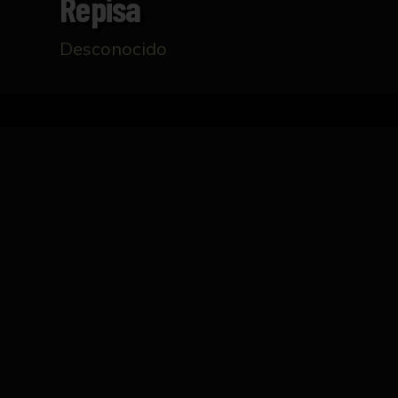
Repisa
Desconocido
Inicio
Catálogo
Repisa
FICHA TÉCNICA
Repisa formada por tres volutas triangulare