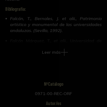
Bibliografía:
Falcón, T., Bernales, J. et alii., Patrimonio
artístico y monumental de las universidades
andaluzas. (Sevilla, 1992).
Falcón Márquez, T., et alii., Universidad de
Sevilla. Patrimonio monumental y artístico.
Leer más
(Sevilla, 1986).
Falcón, T. [com.], Morón de Castro, M.F.
[subcom.], Universitas Hispalensis. El
patrimonio de la Universidad de
Sevilla.Catálogo de la Exposición
NºCatálogo
(Universidad de Sevilla, Sevilla, 1995).
0971-00-REC-ORF
Autor/es