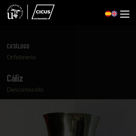
CATÁLOGO
Orfebrería
Cáliz
Desconocido