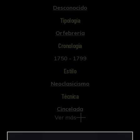
Desconocido
Tipología
Orfebrería
Cronología
1750 - 1799
Estilo
Neoclasicismo
Técnica
Cincelada
Ver más