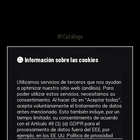
igualdad de oportunidades entre mujeres y
hombres o impulsando acciones de lucha
contra la desigualdad de género.
NºCatálogo
FAC-260
Información sobre las cookies
Autor/es
Ralitsa Hristova Stoilova
Utilizamos servicios de terceros que nos ayudan
Tipología
a optimizar nuestro sitio web (análisis). Para
poder utilizar estos servicios, necesitamos su
Esculturas
consentimiento. Al hacer clic en "Aceptar todas",
acepta voluntariamente el tratamiento de datos
Cronología
antes mencionado. Esto también incluye, por un
tiempo limitado, su consentimiento de acuerdo
con el Artículo 49 (1) (a) GDPR para el
2023
procesamiento de datos fuera del EEE, por
ejemplo, en los EE. UU.
Política de privacidad
Ubicación