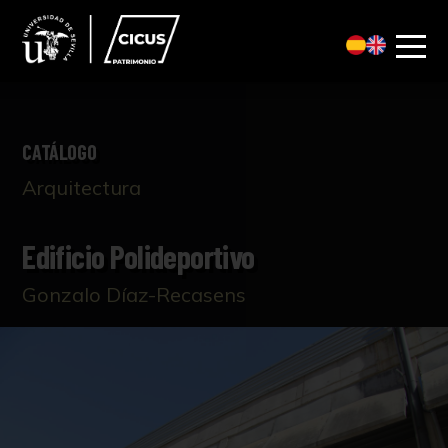
CATÁLOGO
Arquitectura
Edificio Polideportivo
Gonzalo Díaz-Recasens