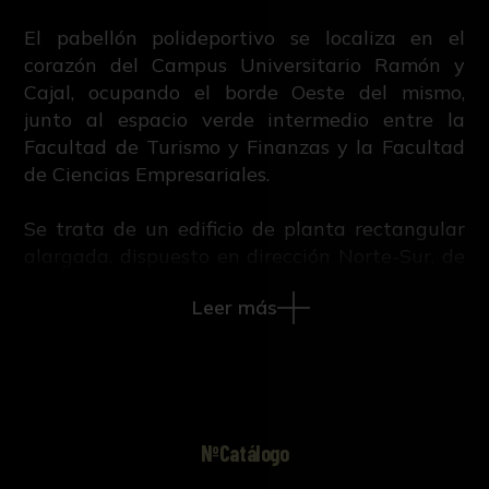
El pabellón polideportivo se localiza en el
corazón del Campus Universitario Ramón y
Cajal, ocupando el borde Oeste del mismo,
junto al espacio verde intermedio entre la
Facultad de Turismo y Finanzas y la Facultad
de Ciencias Empresariales.
Se trata de un edificio de planta rectangular
alargada, dispuesto en dirección Norte-Sur, de
acuerdo con las trazas generales del Campus.
Leer más
La forma del edificio queda determinada por
su uso, así como por la respuesta
arquitectónica que se le ofrece: la mayor parte
de su superficie está ocupada por la pista
deportiva, situándose las dependencias
destinadas a los aseos y vestuarios en la
NºCatálogo
planta baja, ocupando la fachada oriental del