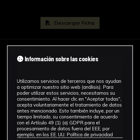
La estructura que cubre esta superficie es
metálica, y se organiza en tres secciones, a
Descargar Ficha
cuatro aguas cada una, que cubren los 5 vanos
en dirección Este-Oeste, y 3 vanos cada una en
dirección Norte-Sur. Esta organización
estructural posibilita la subdivisión interior de
IMÁGENES
Información sobre las cookies
la pista, a través de elementos suspendidos de
la cubierta, en función del uso. Esta estructura
se completa con la de la pieza de vestuarios y
Utilizamos servicios de terceros que nos ayudan
graderío, ampliándose con un módulo hacia el
a optimizar nuestro sitio web (análisis). Para
Este a lo largo de toda la fachada. Esta pieza
poder utilizar estos servicios, necesitamos su
se integra en el orden estructural del conjunto,
consentimiento. Al hacer clic en "Aceptar todas",
acepta voluntariamente el tratamiento de datos
aunque su cubierta se resuelve de manera
antes mencionado. Esto también incluye, por un
independiente, con un faldón a un agua sobre
tiempo limitado, su consentimiento de acuerdo
el graderío, y azoteas planas sobre los espacios
con el Artículo 49 (1) (a) GDPR para el
procesamiento de datos fuera del EEE, por
destinados a comunicación vertical de los
ejemplo, en los EE. UU.
Política de privacidad
extremos, que se resuelven mediante cubiertas