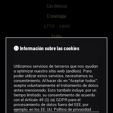
Cerámica
Cronología
1775 - 1800
Estilo
Barroco
Información sobre las cookies
Técnica
Utilizamos servicios de terceros que nos ayudan
Técnica mixta
a optimizar nuestro sitio web (análisis). Para
Ver más
poder utilizar estos servicios, necesitamos su
consentimiento. Al hacer clic en "Aceptar todas",
acepta voluntariamente el tratamiento de datos
antes mencionado. Esto también incluye, por un
tiempo limitado, su consentimiento de acuerdo
con el Artículo 49 (1) (a) GDPR para el
Descargar Ficha
procesamiento de datos fuera del EEE, por
ejemplo, en los EE. UU.
Política de privacidad