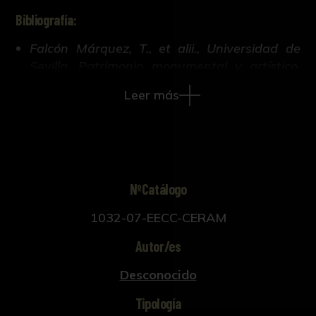
Bibliografía:
Falcón Márquez, T., et alii., Universidad de
Sevilla. Patrimonio monumental y artístico.
(Sevilla, 1986).
Leer más
NºCatálogo
1032-07-EECC-CERAM
Autor/es
Desconocido
Tipología