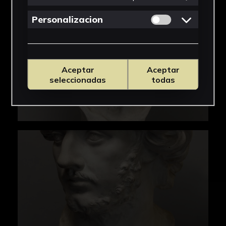
cabezas. Después de la de Bernini su
reputación no tuvo parangón, con numerosos y
Permitir cookies 
Personalizacion
extensos encargos hasta su muerte.
cfr. Fernández Martín, Mercedes (2015):
"Cabeza de Algardi". En: Beltrán Fortes,
Aceptar
Aceptar
José/Méndez Rodríguez, Luis (eds.): Yesos:
seleccionadas
todas
gipsoteca de la Universidad de Sevilla :
recuperación de la colección de vaciados :
antigua Real Fábrica de Tabaco. Sevilla:
Universidad de Sevilla, p. 212.
Bibliografía:
Beltrán Fortes, José/Méndez Rodríguez, Luis,
Yesos: gipsoteca de la Universidad de Sevilla :
recuperación de la colección de vaciados :
antigua Real Fábrica de Tabaco (Universidad
de Sevilla, Sevilla, 2015).