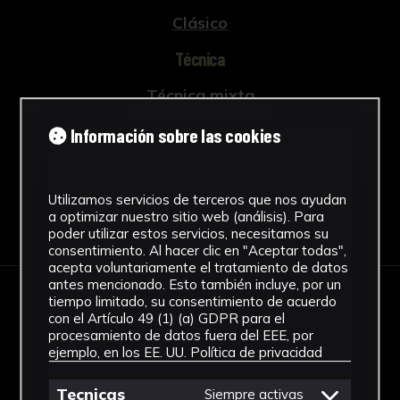
El número de bustos es considerable, la
Clásico
mayoría de
ellos realizados en los primeros años de su
Técnica
llegada a Roma, donde su fama le propició
numerosos encargos. No obstante, se aprecia
Técnica mixta
una evolución en su producción retratística,
Ver más
Información sobre las cookies
pues irá apartándose del realismo que
caracteriza sus primeras obras para apostar en
su última etapa por un clasicismo más
Utilizamos servicios de terceros que nos ayudan
marcado.
a optimizar nuestro sitio web (análisis). Para
Descargar Ficha
poder utilizar estos servicios, necesitamos su
Su obra no representa una continuación
consentimiento. Al hacer clic en "Aceptar todas",
acepta voluntariamente el tratamiento de datos
directa del clasicismo boloñés, sino una versión
antes mencionado. Esto también incluye, por un
revisada y de transición entre el grandioso
tiempo limitado, su consentimiento de acuerdo
IMÁGENES
estilo de Bernini y la sobriedad de un nuevo
con el Artículo 49 (1) (a) GDPR para el
procesamiento de datos fuera del EEE, por
clasicismo más heroico, de ahí que sus retratos
ejemplo, en los EE. UU.
Política de privacidad
fueran elegidos como modelo por las
Academias para realizar los estudios de
Tecnicas
Siempre activas