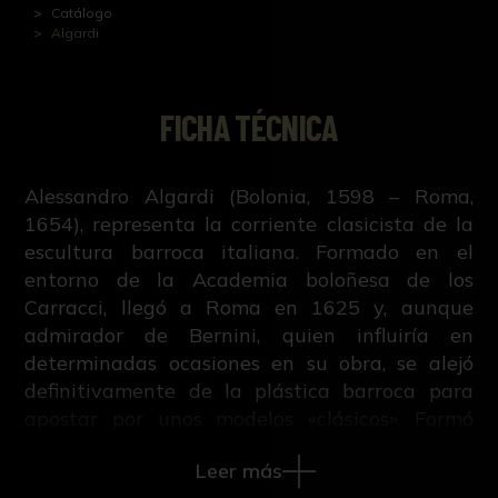
Catálogo
Algardi
FICHA TÉCNICA
Alessandro Algardi (Bolonia, 1598 – Roma,
1654), representa la corriente clasicista de la
escultura barroca italiana. Formado en el
entorno de la Academia boloñesa de los
Carracci, llegó a Roma en 1625 y, aunque
admirador de Bernini, quien influiría en
determinadas ocasiones en su obra, se alejó
definitivamente de la plástica barroca para
apostar por unos modelos «clásicos». Formó
parte del círculo de los pintores Poussin y
Leer más
Sacchi, y del escultor Francesco Duquesnoy,