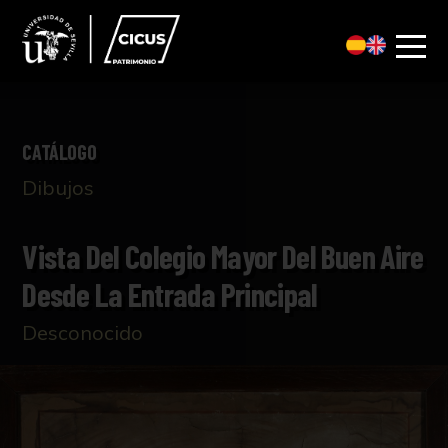
CATÁLOGO
Dibujos
Vista Del Colegio Mayor Del Buen Aire
Desde La Entrada Principal
Desconocido