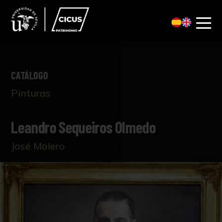
CATÁLOGO
Pinturas
Leandro Sequeiros Olmedo
José Molero