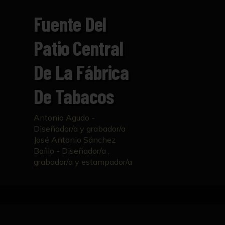
Fuente Del
Patio Central
De La Fábrica
De Tabacos
Antonio Agudo -
Diseñador/a y grabador/a
José Antonio Sánchez
Baíllo - Diseñador/a ,
grabador/a y estampador/a
Inicio
Catálogo
Fuente del Patio central de la