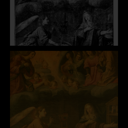
andaluzas. (Sevilla, 1992).
Pérez Sánchez, A., Pintura barroca en
España, 1600-1750 (Cátedra, 173, Madrid,
1992).
Valdivieso González, E., Pintura barroca
sevillana. (Guadalquivir, Sevilla, 2003).
Spanish Still Life from Velázquez to
GoyaCatálogo de Exposición (National
Gallery Publications, 16, Londres, 1995).
Falcón Márquez, T., et alii., Universidad de
Sevilla. Patrimonio monumental y artístico.
(Sevilla, 1986).
González Zubieta, R., Vida y obra del artista
andaluz Antonio Mohedano de la Gutierra