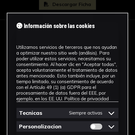
Descargar Ficha
de la Anunciación que pintó Pellegrino Tibaldi
para el claustro de este monasterio. Su dibujo,
firme y preciso, la distribución equilibrada de
Información sobre las cookies
volúmenes y la contención de gestos y
IMÁGENES
expresiones, demuestran la pervivencia del
romanismo manierista en la obra de este
Utilizamos servicios de terceros que nos ayudan
pintor.
a optimizar nuestro sitio web (análisis). Para
poder utilizar estos servicios, necesitamos su
Se trata de una pintura que, aunque fue
consentimiento. Al hacer clic en "Aceptar todas",
mencionada por Francisco Pacheco en su Arte
acepta voluntariamente el tratamiento de datos
de la Pintura como obra de Mohedano, fue
antes mencionado. Esto también incluye, por un
tiempo limitado, su consentimiento de acuerdo
atribuida al propio Pacheco por diversos
con el Artículo 49 (1) (a) GDPR para el
eruditos. Angulo la relacionaría con Mohedano.
procesamiento de datos fuera del EEE, por
ejemplo, en los EE. UU.
Política de privacidad
Bibliografía:
Tecnicas
Siempre activas
Fernández, J. Mª., "El pintor Antonio
Mohedano de la Gutierra"Archivo Español de
Permitir cookies 
Personalizacion
Arte (113, Madrid, 1948).