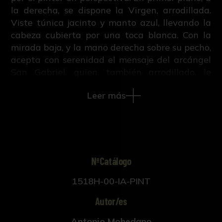
la derecha, se dispone la Virgen, arrodillada.
Viste túnica jacinto y manto azul, llevando la
cabeza cubierta por una toca blanca. Con la
mirada baja, y la mano derecha sobre su pecho,
acepta con serenidad el mensaje del arcángel
San Gabriel, quien, también arrodillado, le
anuncia su maternidad divina. El ángel ha
Leer más
sorprendido a María mientra leía un libro de
oraciones, que descansa en una mesa cubierta
por un tapete rojo. Delante de ésta, un
hermoso jarro de azucenas, que aluden a la
pureza de la Virgen. Tras Ella, se percibe un
cesto con labores de costura. Detalles
NºCatálogo
naturalistas como éstos muestran la destreza
1518H-00-IA-PINT
de Mohedano en la captación de bodegones.
El bargueño que se dispone tras la mesa posee
Autor/es
una pequeña pintura que representa a Eva
tentando a Adán. Se trata de una interesante
Antonio Mohedano