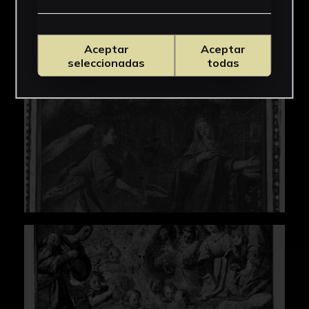
Angulo Íñiguez, D., "La Encarnación de
Mohedano de la Universidad de
Aceptar
Aceptar
Sevilla"Archivo Español de Arte (65, Madrid,
seleccionadas
todas
1944).
Pacheco, F., Arte de la Pintura (Cátedra,
Madrid, 2001).
Valdivieso González, E. y Serrera, J.M.,
Historia de la pintura española. Escuela
sevillana del primer tercio del siglo
XVIIInstituto Diego Velázquez (C.S.I.C., 174,
Madrid, 1985).
Quesada, L., La vida cotidiana en la pintura
andaluza (Focus, 61, Sevilla, 1992).
Falcón, T., Bernales, J. et alii., Patrimonio
artístico y monumental de las universidades