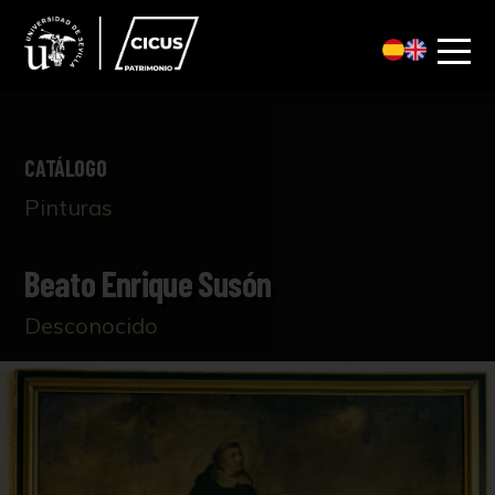
CATÁLOGO
Pinturas
Beato Enrique Susón
Desconocido