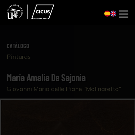
CATÁLOGO
Pinturas
María Amalia De Sajonia
Giovanni Maria delle Piane "Molinaretto"