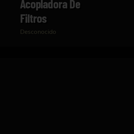
Acopladora De
Filtros
Desconocido
Inicio
Catálogo
Acopladora de filtros
FICHA TÉCNICA
Máquina acopladora de filtros, Fábrica de Sev