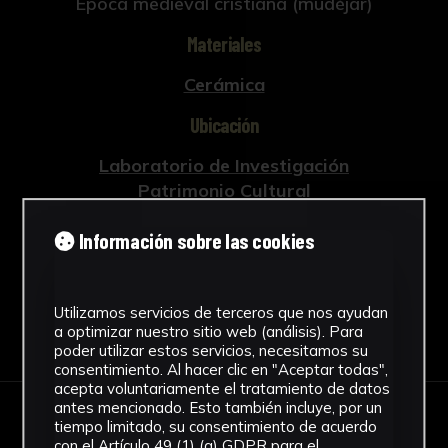
Época medieval cristiana (mudéjar)
Materiales
Cerámica
Ubicación
Laboratorio de Investigación
Patrimonio Cultural
Ver más
Información sobre las cookies
Utilizamos servicios de terceros que nos ayudan
Descargar Ficha
a optimizar nuestro sitio web (análisis). Para
poder utilizar estos servicios, necesitamos su
consentimiento. Al hacer clic en "Aceptar todas",
acepta voluntariamente el tratamiento de datos
antes mencionado. Esto también incluye, por un
tiempo limitado, su consentimiento de acuerdo
IMÁGENES
con el Artículo 49 (1) (a) GDPR para el