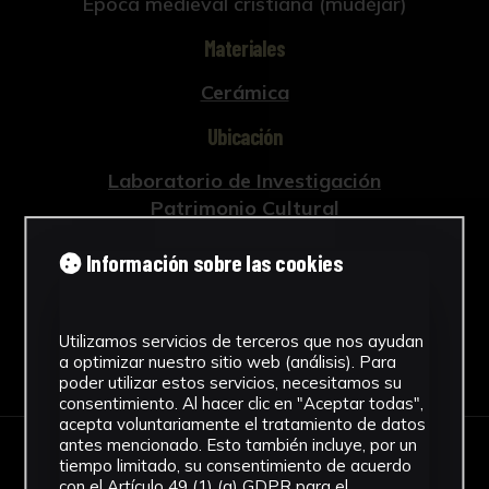
Época medieval cristiana (mudéjar)
Materiales
Cerámica
Ubicación
Laboratorio de Investigación
Patrimonio Cultural
Ver más
Información sobre las cookies
Utilizamos servicios de terceros que nos ayudan
Descargar Ficha
a optimizar nuestro sitio web (análisis). Para
poder utilizar estos servicios, necesitamos su
consentimiento. Al hacer clic en "Aceptar todas",
acepta voluntariamente el tratamiento de datos
antes mencionado. Esto también incluye, por un
tiempo limitado, su consentimiento de acuerdo
IMÁGENES
con el Artículo 49 (1) (a) GDPR para el