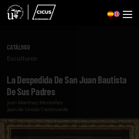
CATÁLOGO
Esculturas
La Despedida De San Juan Bautista
De Sus Padres
Juan Martínez Montañés
Juan de Uceda Castroverde