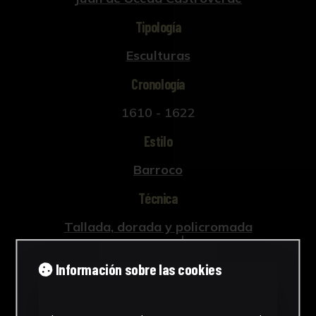
Hernández Díaz, J., "Estudio iconográfico-
Tipología
técnico de la imaginería montañesina"Boletín
de la Real Academia de... (Sevilla, 1939).
Esculturas
Palomero Páramo, J., El Retablo sevillano del
Cronología
Renacimiento: análisis y evolución (1560-
1629). (Sevilla, 1983).
1610 - 1622
Estilo
Hernández Díaz, J., Juan Martínez Montañés
(1568-1649) (Guadalquivir, Sevilla, 1987).
Barroco
Falcón Márquez, T., et alii., Universidad de
Técnica
Sevilla. Patrimonio monumental y artístico.
(Sevilla, 1986).
Tallada, dorada y policromada
Ver más
Información sobre las cookies