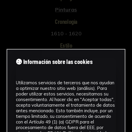
Pinturas
Bibliografía:
Cronología
Valdivieso González, E. y Serrera, J.M.,
Historia de la pintura Española: Escuela
1610 - 1620
sevilla del primer tercio del siglo XVII (Centro
Estilo
de Estudios Históricos., Madrid, 1985).
Barroco
Valdivieso González, E., Historia de la pintura
Información sobre las cookies
sevillana (Ediciones Guadalquivir, Sevilla,
Materiales
1986).
Madera
Utilizamos servicios de terceros que nos ayudan
Valdivieso González, E., Pintura barroca
a optimizar nuestro sitio web (análisis). Para
Ver más
sevillana. (Guadalquivir, Sevilla, 2003).
poder utilizar estos servicios, necesitamos su
consentimiento. Al hacer clic en "Aceptar todas",
acepta voluntariamente el tratamiento de datos
antes mencionado. Esto también incluye, por un
tiempo limitado, su consentimiento de acuerdo
con el Artículo 49 (1) (a) GDPR para el
Descargar Ficha
procesamiento de datos fuera del EEE, por