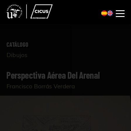
CATÁLOGO
Dibujos
Perspectiva Aérea Del Arenal
Francisco Borrás Verdera