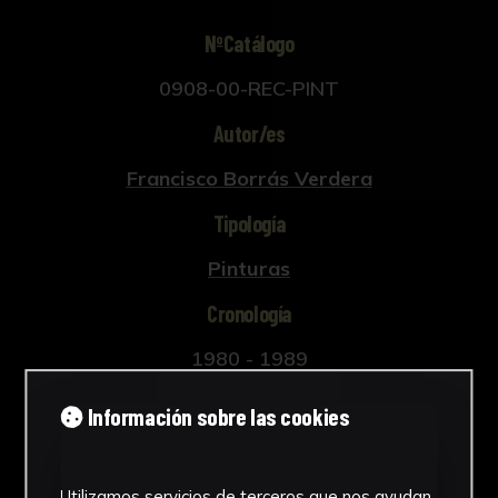
NºCatálogo
0908-00-REC-PINT
Autor/es
Francisco Borrás Verdera
Tipología
Pinturas
Cronología
1980 - 1989
Estilo
Información sobre las cookies
Surrealismo
Ubicación
Utilizamos servicios de terceros que nos ayudan