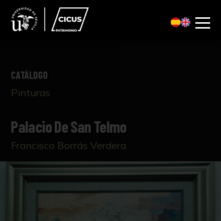
CATÁLOGO
Pinturas
Palacio De San Telmo
Francisco Borrás Verdera