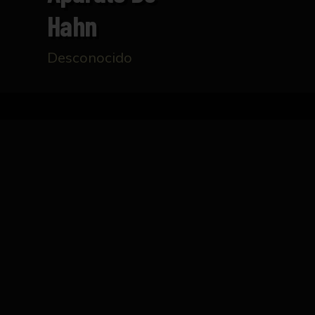
Hahn
Desconocido
Inicio
Catálogo
Aparato de Hahn
FICHA TÉCNICA