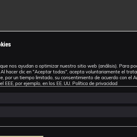
okies
que nos ayudan a optimizar nuestro sitio web (análisis). Para pode
Al hacer clic en "Aceptar todas", acepta voluntariamente el tra
, por un tiempo limitado, su consentimiento de acuerdo con el Ar
l EEE, por ejemplo, en los EE. UU.
Política de privacidad