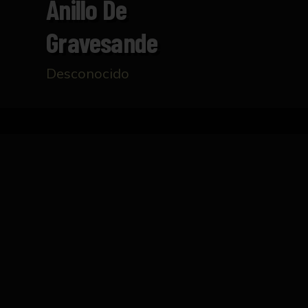
Anillo De
Gravesande
Desconocido
Inicio
Catálogo
Anillo de Gravesande
FICHA TÉCNICA
Instrumento que muestra la dilatación de los 