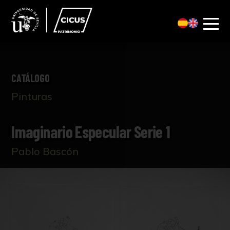
CATÁLOGO
Pinturas
Imaginario Especular Serie 1
Pablo Bascón