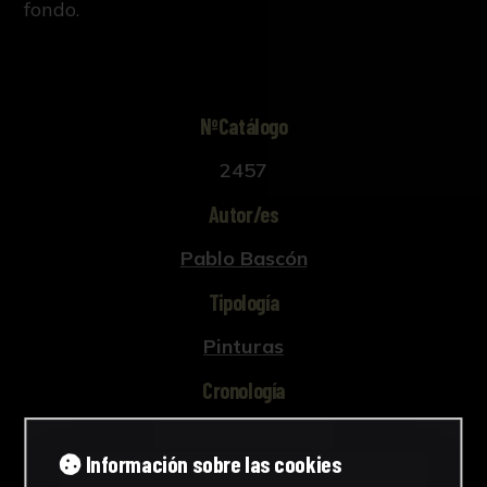
fondo.
NºCatálogo
2457
Autor/es
Pablo Bascón
Tipología
Pinturas
Cronología
2013
Información sobre las cookies
Estilo