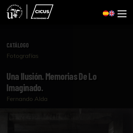
CATÁLOGO
Fotografías
Una Ilusión. Memorias De Lo
Imaginado.
Fernando Alda