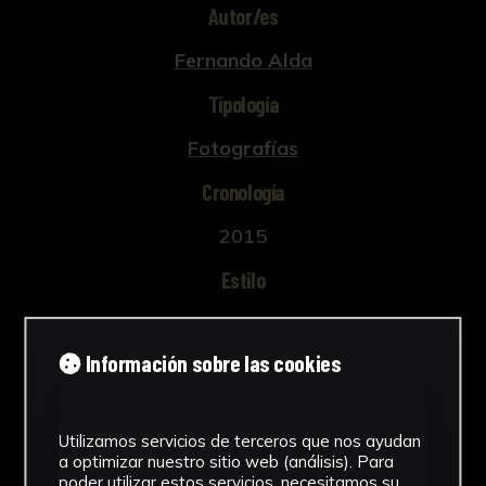
Autor/es
Fernando Alda
Tipología
Fotografías
Cronología
2015
Estilo
Art Brut o Art Trouvé
Información sobre las cookies
Técnica
Papel de Algodón texturizado
Ver más
Utilizamos servicios de terceros que nos ayudan
a optimizar nuestro sitio web (análisis). Para
poder utilizar estos servicios, necesitamos su