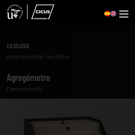
CATÁLOGO
Instrumental científico
Agregómetro
Desconocido