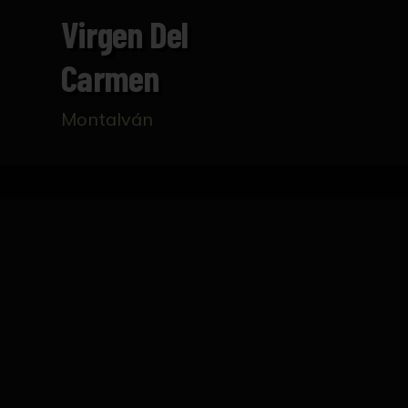
Virgen Del
Carmen
Montalván
Inicio
Catálogo
Virgen del Carmen
FICHA TÉCNICA
Escultura cerámica de la Virgen sosteniendo 
carmelita al cuello. Firmado: "Montalván-Tri