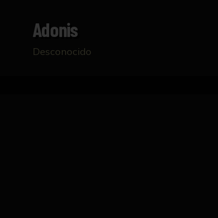
Adonis
Desconocido
Inicio
Catálogo
Adonis
FICHA TÉCNICA
Hombre desnudo sin cabeza ni brazos, en co