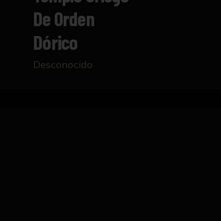
De Orden
Dórico
Desconocido
Inicio
Catálogo
Alzado de templo griego de or
FICHA TÉCNICA
Dibujo que representa el alzado de un temp
descansa el arquitrabe, el entablamento con