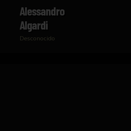
Alessandro
Algardi
Desconocido
Inicio
Catálogo
Alessandro Algardi
FICHA TÉCNICA
Vaciado en yeso que reproduce un retrato mas