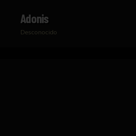
Adonis
Desconocido
Inicio
Catálogo
Adonis
FICHA TÉCNICA
Hombre desnudo sin cabeza ni brazos, en co