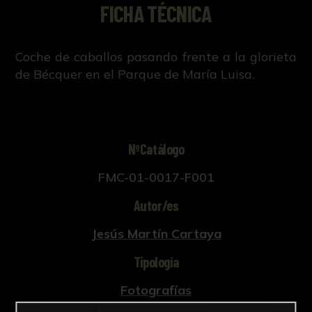
FICHA TÉCNICA
Coche de caballos pasando frente a la glorieta
de Bécquer en el Parque de María Luisa.
NºCatálogo
FMC-01-0017-F001
Autor/es
Jesús Martín Cartaya
Tipología
Fotografías