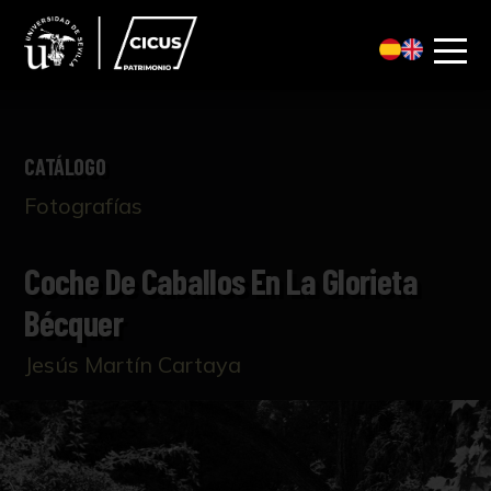
CATÁLOGO
Fotografías
Coche De Caballos En La Glorieta
Bécquer
Jesús Martín Cartaya