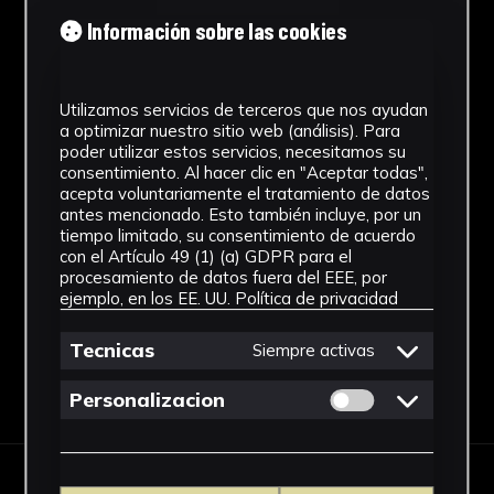
Cronología
Información sobre las cookies
SF
Estilo
Utilizamos servicios de terceros que nos ayudan
a optimizar nuestro sitio web (análisis). Para
Figuración contemporánea
poder utilizar estos servicios, necesitamos su
consentimiento. Al hacer clic en "Aceptar todas",
Técnica
acepta voluntariamente el tratamiento de datos
antes mencionado. Esto también incluye, por un
Fotografía Analógica
tiempo limitado, su consentimiento de acuerdo
con el Artículo 49 (1) (a) GDPR para el
Ver más
procesamiento de datos fuera del EEE, por
ejemplo, en los EE. UU.
Política de privacidad
Tecnicas
Siempre activas
Descargar Ficha
Permitir cookies 
Personalizacion