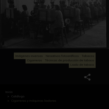
Imágenes inversas
Negativos fotográficos
Tabacos
Cigarreras
Técnicas de producción de tabaco
Liado de tabaco
Inicio
Catálogo
Cigarreras y máquinas liadoras