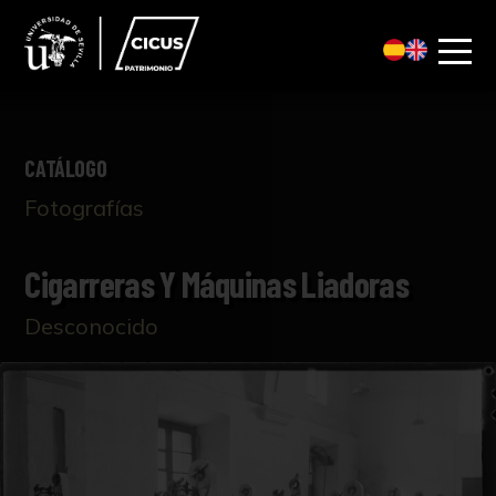
CATÁLOGO
Fotografías
Cigarreras Y Máquinas Liadoras
Desconocido