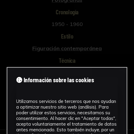
Cronología
1950 - 1960
Estilo
Figuración contemporánea
Técnica
Fotografía
Información sobre las cookies
Ver más
Utilizamos servicios de terceros que nos ayudan
a optimizar nuestro sitio web (análisis). Para
poder utilizar estos servicios, necesitamos su
Descargar Ficha
consentimiento. Al hacer clic en "Aceptar todas",
acepta voluntariamente el tratamiento de datos
antes mencionado. Esto también incluye, por un